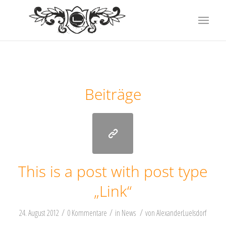
Beiträge
This is a post with post type
„Link“
/
/
/
24. August 2012
0 Kommentare
in
News
von
AlexanderLuelsdorf