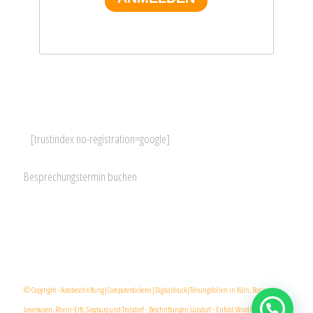
[trustindex no-registration=google]
Besprechungstermin buchen
Email
Teilen
© Copyright - Autobeschriftung|Computerstickerei|Digitaldruck|Tönungsfolien in Köln, Bonn,
Leverkusen, Rhein-Erft, Siegburg und Troisdorf - Beschriftungen Lülsdorf -
Enfold WordPress Theme by